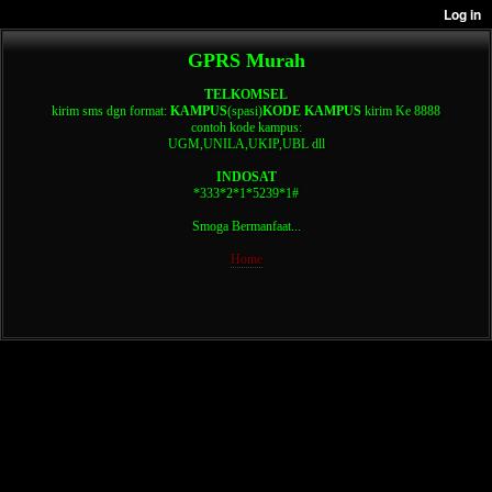
GPRS Murah
TELKOMSEL
kirim sms dgn format:
KAMPUS
(spasi)
KODE KAMPUS
kirim Ke 8888
contoh kode kampus:
UGM,UNILA,UKIP,UBL dll
INDOSAT
*333*2*1*5239*1#
Smoga Bermanfaat...
Home